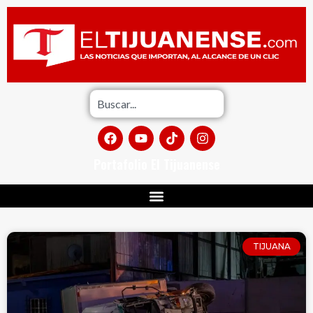
Portafolio El Tijuanense
TIJUANA