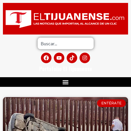
Portafolio El Tijuanense
ENTÉRATE