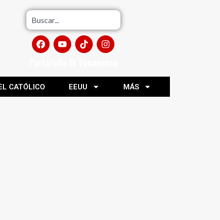
Portafolio El Tijuanense
EL CATÓLICO
EEUU
MÁS