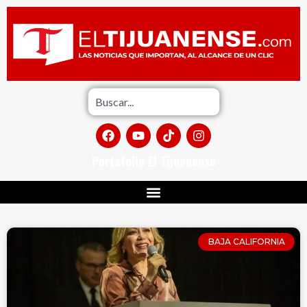
Portafolio El Tijuanense
BAJA CALIFORNIA