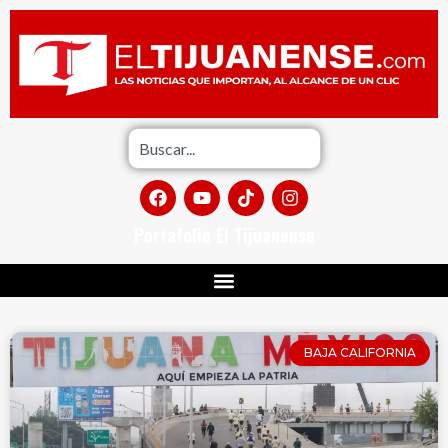
Portafolio El Tijuanense
BAJA CALIFORNIA