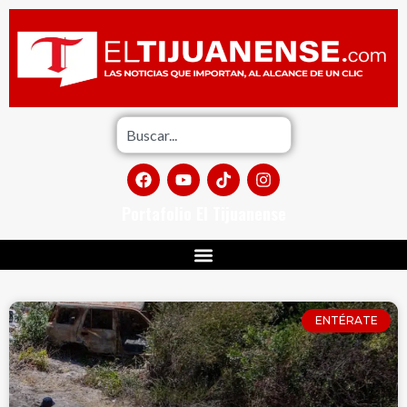
Portafolio El Tijuanense
ENTÉRATE