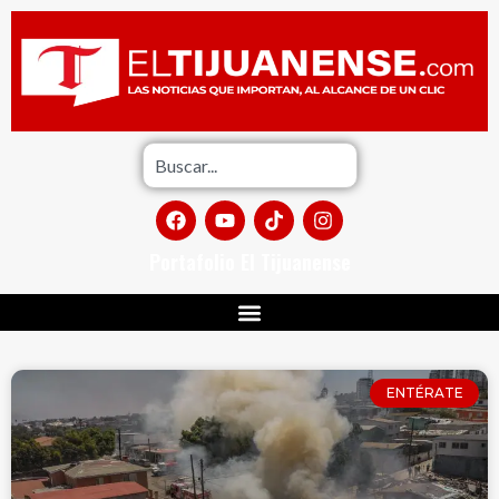
Portafolio El Tijuanense
ENTÉRATE