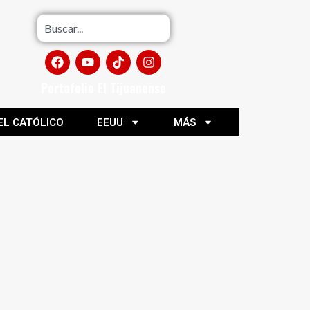
Portafolio El Tijuanense
EL CATÓLICO
EEUU
MÁS