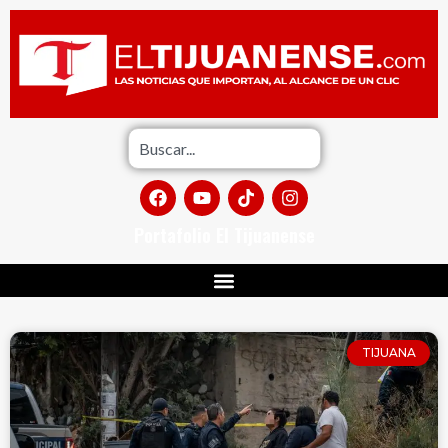
Portafolio El Tijuanense
TIJUANA