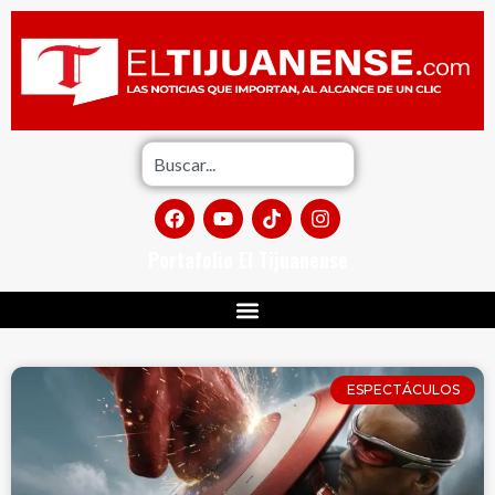
Portafolio El Tijuanense
ESPECTÁCULOS