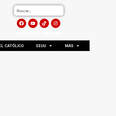
Portafolio El Tijuanense
EL CATÓLICO
EEUU
MÁS