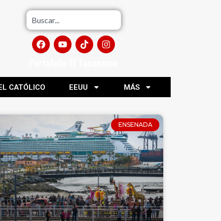
Portafolio El Tijuanense
EL CATÓLICO
EEUU
MÁS
ENSENADA