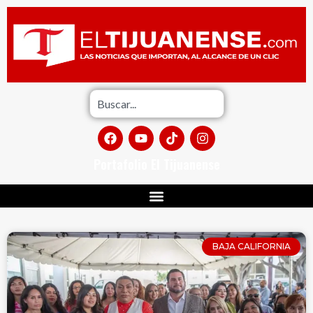
Portafolio El Tijuanense
BAJA CALIFORNIA