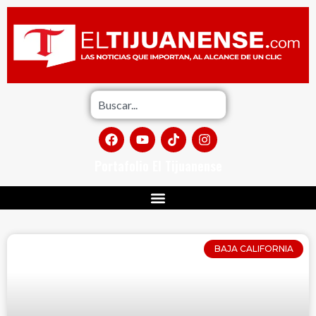
Portafolio El Tijuanense
BAJA CALIFORNIA