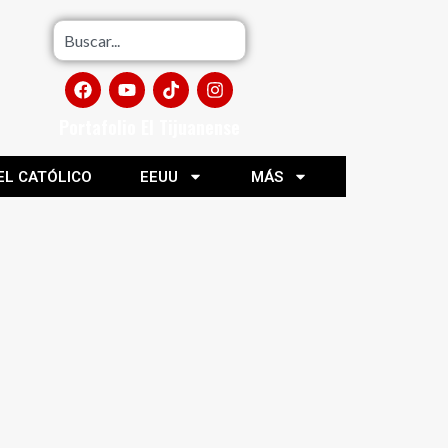
Portafolio El Tijuanense
EL CATÓLICO
EEUU
MÁS