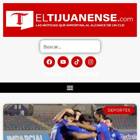
Portafolio El Tijuanense
DEPORTES