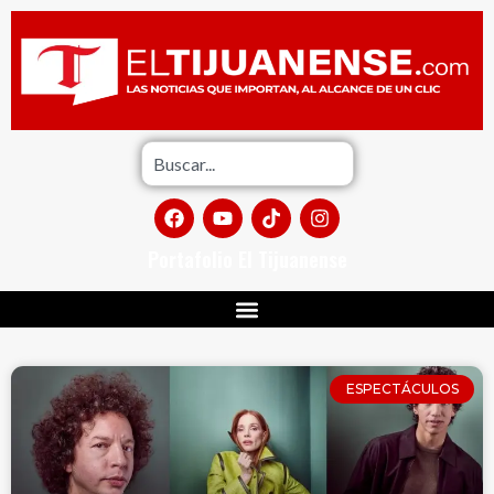
Portafolio El Tijuanense
ESPECTÁCULOS