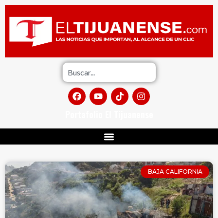
Portafolio El Tijuanense
BAJA CALIFORNIA