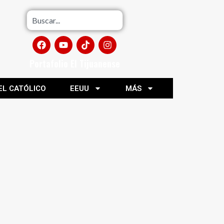
Portafolio El Tijuanense
EL CATÓLICO
EEUU
MÁS