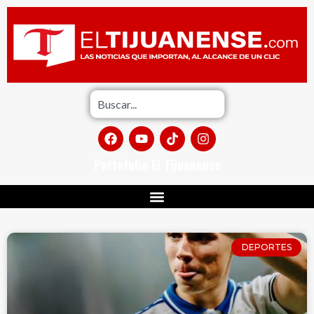
Portafolio El Tijuanense
DEPORTES