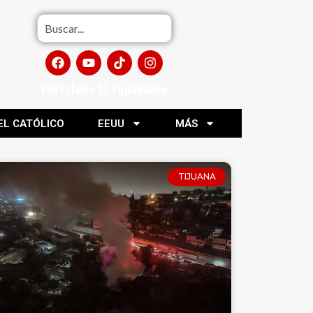
Portafolio El Tijuanense
EL CATÓLICO
EEUU
MÁS
TIJUANA