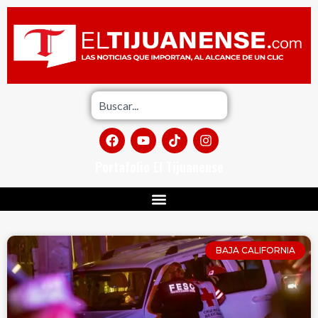
Portafolio El Tijuanense
BAJA CALIFORNIA