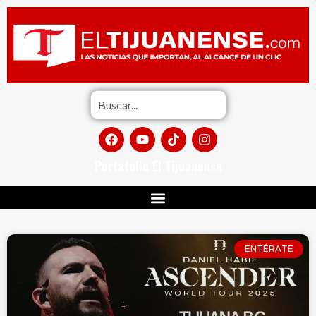
Portafolio El Tijuanense
ENTÉRATE