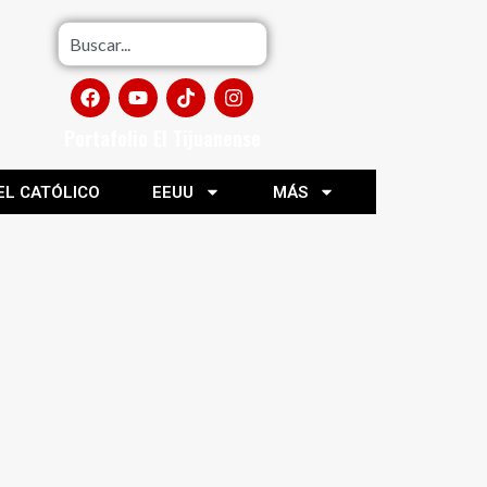
Portafolio El Tijuanense
EL CATÓLICO
EEUU
MÁS