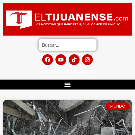
Portafolio El Tijuanense
MUNDO