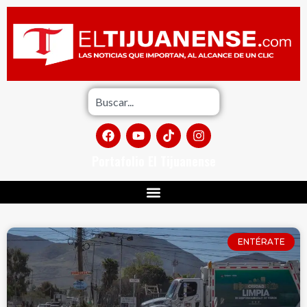
Portafolio El Tijuanense
ENTÉRATE