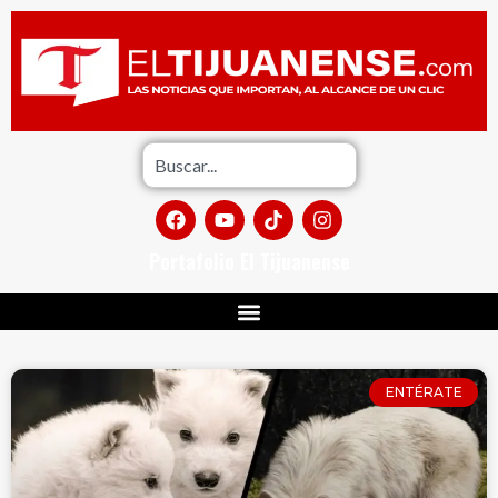
Portafolio El Tijuanense
ENTÉRATE