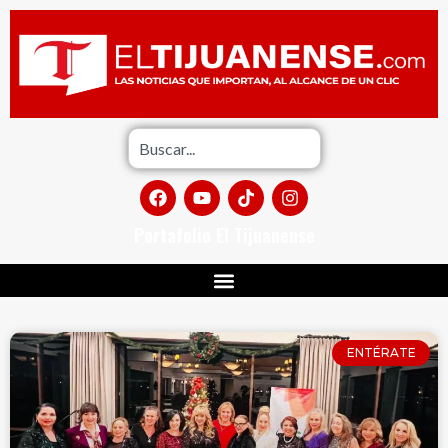
Portafolio El Tijuanense
ENTÉRATE