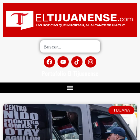
Portafolio El Tijuanense
TIJUANA