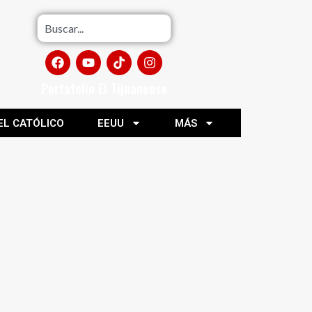
Portafolio El Tijuanense
EL CATÓLICO
EEUU
MÁS