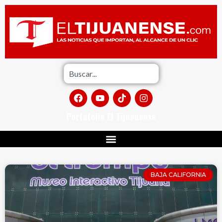
Portafolio El Tijuanense
BAJA CALIFORNIA