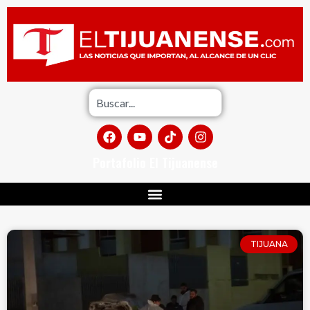
Portafolio El Tijuanense
TIJUANA