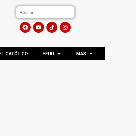
Portafolio El Tijuanense
EL CATÓLICO
EEUU
MÁS