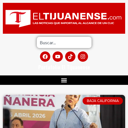
Portafolio El Tijuanense
BAJA CALIFORNIA