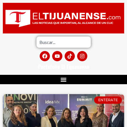
Portafolio El Tijuanense
ENTÉRATE