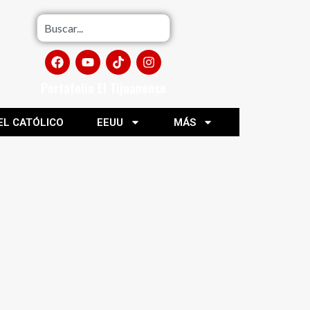
Portafolio El Tijuanense
EL CATÓLICO
EEUU
MÁS