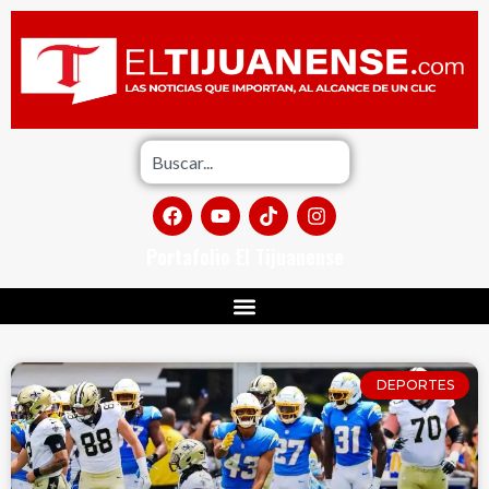
Portafolio El Tijuanense
DEPORTES