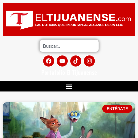
Portafolio El Tijuanense
ENTÉRATE