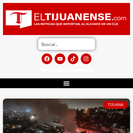
Portafolio El Tijuanense
TIJUANA