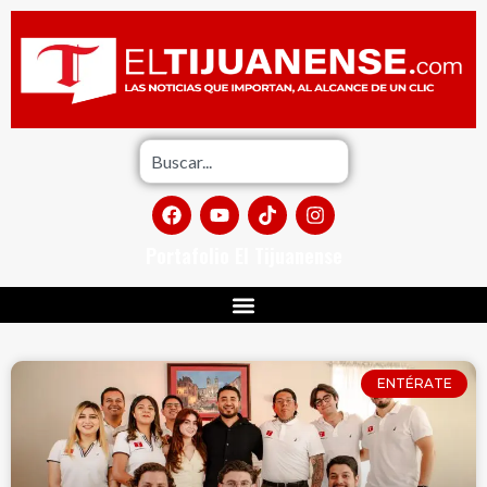
Portafolio El Tijuanense
ENTÉRATE