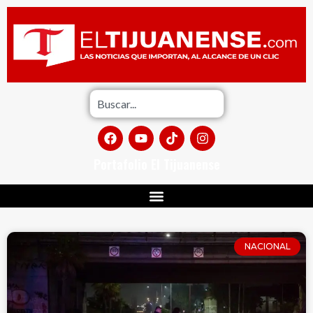
Portafolio El Tijuanense
NACIONAL