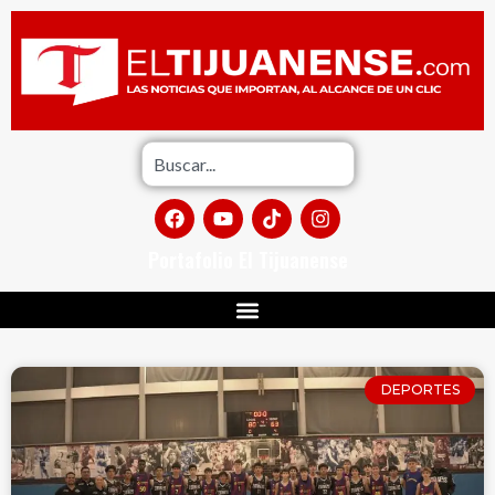
Portafolio El Tijuanense
DEPORTES