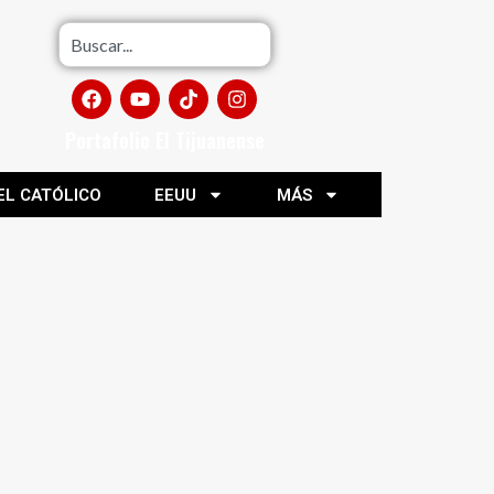
Portafolio El Tijuanense
EL CATÓLICO
EEUU
MÁS