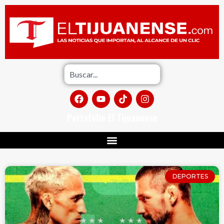
Portafolio El Tijuanense
DEPORTES