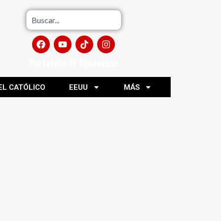
Portafolio El Tijuanense
EL CATÓLICO
EEUU
MÁS