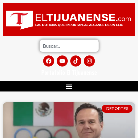
Portafolio El Tijuanense
DEPORTES