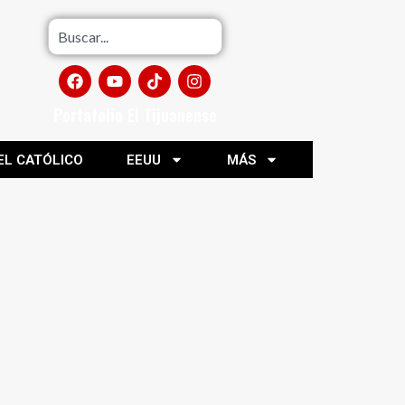
Portafolio El Tijuanense
EL CATÓLICO
EEUU
MÁS