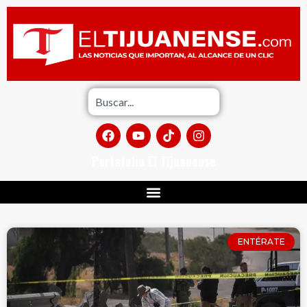
Portafolio El Tijuanense
ENTÉRATE