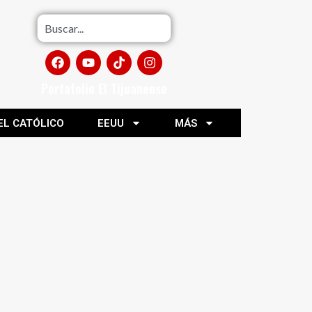
Portafolio El Tijuanense
EL CATÓLICO
EEUU
MÁS