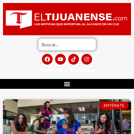
Portafolio El Tijuanense
ENTÉRATE